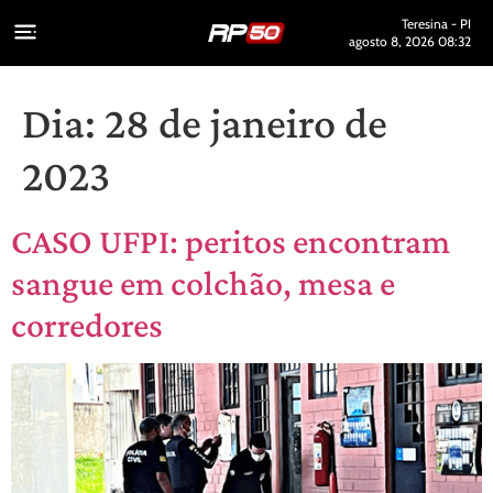
Teresina - PI
agosto 8, 2026 08:32
Dia:
28 de janeiro de
2023
CASO UFPI: peritos encontram
sangue em colchão, mesa e
corredores