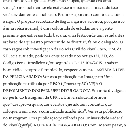
tinha muito vestígio de sangue nas roupas, que não era uma
situação normal nem se ela estivesse menstruada, mas tudo isso
será devidamente a analisado. Estamos apurando com toda cautela
e rigor. O próprio secretário de Segurança nos acionou, porque não
é uma coisa normal, é uma calourada de estudantes e a gente
presume que estivesse tudo bacana, uma festa onde tem estudantes
esclarecidos que estão procurando se divertir”, falou o delegado. O
caso segue sob investigação da Polícia Civil do Piauí. Caso, T.M. da
S.B. seja autuado, pode ser enquadrado nos Artigo 121, 213, do
Código Penal Brasileiro e/ou segunda a Lei 13.104/2015, a saber:
homicídio, estupro e feminicídio, respectivamente. ASSISTA A LIVE
DA PERÍCIA ABAIXO: Ver esta publicação no Instagram Uma
publicação partilhada por RP50 (@portalrp50) VEJA O
DEPOIMENTO DOS PAIS: UFPI DIVULGA NOTA Em nota divulgada
no perfil do Instagram da UFPI, a Universidade informou
que “desaprova quaisquer eventos que adotem condutas que
coloquem em risco a comunidade acadêmica”. Ver esta publicação
no Instagram Uma publicação partilhada por Universidade Federal
do Piauí (@ufpi) NOTA NA ÍNTEGRA ABAIXO: Com imenso pesar, a