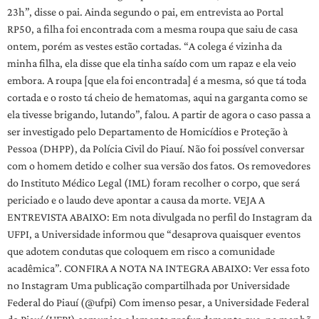
23h”, disse o pai. Ainda segundo o pai, em entrevista ao Portal
RP50, a filha foi encontrada com a mesma roupa que saiu de casa
ontem, porém as vestes estão cortadas. “A colega é vizinha da
minha filha, ela disse que ela tinha saído com um rapaz e ela veio
embora. A roupa [que ela foi encontrada] é a mesma, só que tá toda
cortada e o rosto tá cheio de hematomas, aqui na garganta como se
ela tivesse brigando, lutando”, falou. A partir de agora o caso passa a
ser investigado pelo Departamento de Homicídios e Proteção à
Pessoa (DHPP), da Polícia Civil do Piauí. Não foi possível conversar
com o homem detido e colher sua versão dos fatos. Os removedores
do Instituto Médico Legal (IML) foram recolher o corpo, que será
periciado e o laudo deve apontar a causa da morte. VEJA A
ENTREVISTA ABAIXO: Em nota divulgada no perfil do Instagram da
UFPI, a Universidade informou que “desaprova quaisquer eventos
que adotem condutas que coloquem em risco a comunidade
acadêmica”. CONFIRA A NOTA NA INTEGRA ABAIXO: Ver essa foto
no Instagram Uma publicação compartilhada por Universidade
Federal do Piauí (@ufpi) Com imenso pesar, a Universidade Federal