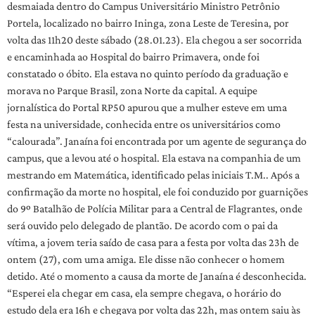
desmaiada dentro do Campus Universitário Ministro Petrônio
Portela, localizado no bairro Ininga, zona Leste de Teresina, por
volta das 11h20 deste sábado (28.01.23). Ela chegou a ser socorrida
e encaminhada ao Hospital do bairro Primavera, onde foi
constatado o óbito. Ela estava no quinto período da graduação e
morava no Parque Brasil, zona Norte da capital. A equipe
jornalística do Portal RP50 apurou que a mulher esteve em uma
festa na universidade, conhecida entre os universitários como
“calourada”. Janaína foi encontrada por um agente de segurança do
campus, que a levou até o hospital. Ela estava na companhia de um
mestrando em Matemática, identificado pelas iniciais T.M.. Após a
confirmação da morte no hospital, ele foi conduzido por guarnições
do 9º Batalhão de Polícia Militar para a Central de Flagrantes, onde
será ouvido pelo delegado de plantão. De acordo com o pai da
vítima, a jovem teria saído de casa para a festa por volta das 23h de
ontem (27), com uma amiga. Ele disse não conhecer o homem
detido. Até o momento a causa da morte de Janaína é desconhecida.
“Esperei ela chegar em casa, ela sempre chegava, o horário do
estudo dela era 16h e chegava por volta das 22h, mas ontem saiu às