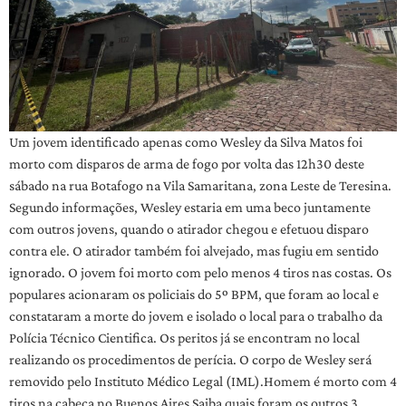
Um jovem identificado apenas como Wesley da Silva Matos foi
morto com disparos de arma de fogo por volta das 12h30 deste
sábado na rua Botafogo na Vila Samaritana, zona Leste de Teresina.
Segundo informações, Wesley estaria em uma beco juntamente
com outros jovens, quando o atirador chegou e efetuou disparo
contra ele. O atirador também foi alvejado, mas fugiu em sentido
ignorado. O jovem foi morto com pelo menos 4 tiros nas costas. Os
populares acionaram os policiais do 5º BPM, que foram ao local e
constataram a morte do jovem e isolado o local para o trabalho da
Polícia Técnico Cientifica. Os peritos já se encontram no local
realizando os procedimentos de perícia. O corpo de Wesley será
removido pelo Instituto Médico Legal (IML).Homem é morto com 4
tiros na cabeça no Buenos Aires Saiba quais foram os outros 3