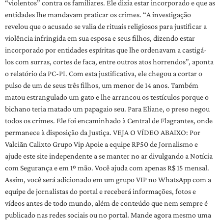
“violentos” contra os familiares. Ele dizia estar incorporado e que as
entidades lhe mandavam praticar os crimes. “A investigação
revelou que o acusado se valia de rituais religiosos para justificar a
violência infringida em sua esposa e seus filhos, dizendo estar
incorporado por entidades espíritas que lhe ordenavam a castigá-
los com surras, cortes de faca, entre outros atos horrendos”, aponta
o relatório da PC-PI. Com esta justificativa, ele chegou a cortar o
pulso de um de seus três filhos, um menor de 14 anos. Também
matou estrangulado um gato e lhe arrancou os testículos porque o
bichano teria matado um papagaio seu. Para Eliane, o preso negou
todos os crimes. Ele foi encaminhado à Central de Flagrantes, onde
permanece à disposição da Justiça. VEJA O VÍDEO ABAIXO: Por
Valciãn Calixto Grupo Vip Apoie a equipe RP50 de Jornalismo e
ajude este site independente a se manter no ar divulgando a Notícia
com Segurança e em 1º mão. Você ajuda com apenas R$ 15 mensal.
Assim, você será adicionado em um grupo VIP no WhatsApp com a
equipe de jornalistas do portal e receberá informações, fotos e
vídeos antes de todo mundo, além de conteúdo que nem sempre é
publicado nas redes sociais ou no portal. Mande agora mesmo uma