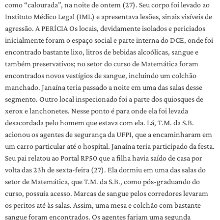
como “calourada”, na noite de ontem (27). Seu corpo foi levado ao
Instituto Médico Legal (IML) e apresentava lesões, sinais visíveis de
agressão. A PERÍCIA Os locais, devidamente isolados e periciados
inicialmente foram o espaço social e parte interna do DCE, onde foi
encontrado bastante lixo, litros de bebidas alcoólicas, sangue e
também preservativos; no setor do curso de Matemática foram
encontrados novos vestígios de sangue, incluindo um colchão
manchado. Janaína teria passado a noite em uma das salas desse
segmento. Outro local inspecionado foi a parte dos quiosques de
xerox e lanchonetes. Nesse ponto é para onde ela foi levada
desacordada pelo homem que estava com ela. Lá, T.M. da S.B.
acionou os agentes de segurança da UFPI, que a encaminharam em
um carro particular até o hospital. Janaína teria participado da festa.
Seu pai relatou ao Portal RP50 que a filha havia saído de casa por
volta das 23h de sexta-feira (27). Ela dormiu em uma das salas do
setor de Matemática, que T.M. da S.B., como pós-graduando do
curso, possuía acesso. Marcas de sangue pelos corredores levaram
os peritos até às salas. Assim, uma mesa e colchão com bastante
sangue foram encontrados. Os agentes fariam uma segunda