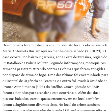
Dois homens foram baleados em um lava jato localizado na avenida
Maria Antonieta Burlamaqui na manhã deste sábado (28.01.23). O
caso ocorreu no bairro Piçarreira, zona Leste de Teresina, região do
5º Batalhão da Polícia Militar. Segundo informações, motoqueiros
armados passaram atirando contra as vítimas que foram atingidas
por disparo de arma de fogo. Uma das vítimas foi encaminhada para
o Hospital de Urgência de Teresina e a outro foi levada à Unidade de
Pronto Atendimento (UPA) do Satélite. Guarnições do 5º BMP
foram acionadas para atender a esta ocorrência. Além das duas
pessoas baleadas, carros que se encontravam no local também
foram atingidos com diversos tiros. No local do crime também
foram encontradas capsulas de pistola 380. Até o momento não se