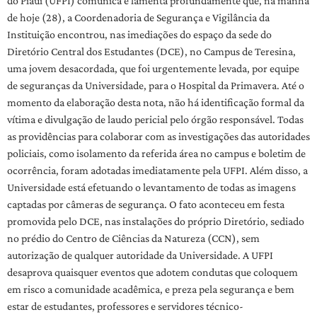
do Piauí (UFPI) comunica e lamenta profundamente que, na manhã
de hoje (28), a Coordenadoria de Segurança e Vigilância da
Instituição encontrou, nas imediações do espaço da sede do
Diretório Central dos Estudantes (DCE), no Campus de Teresina,
uma jovem desacordada, que foi urgentemente levada, por equipe
de seguranças da Universidade, para o Hospital da Primavera. Até o
momento da elaboração desta nota, não há identificação formal da
vítima e divulgação de laudo pericial pelo órgão responsável. Todas
as providências para colaborar com as investigações das autoridades
policiais, como isolamento da referida área no campus e boletim de
ocorrência, foram adotadas imediatamente pela UFPI. Além disso, a
Universidade está efetuando o levantamento de todas as imagens
captadas por câmeras de segurança. O fato aconteceu em festa
promovida pelo DCE, nas instalações do próprio Diretório, sediado
no prédio do Centro de Ciências da Natureza (CCN), sem
autorização de qualquer autoridade da Universidade. A UFPI
desaprova quaisquer eventos que adotem condutas que coloquem
em risco a comunidade acadêmica, e preza pela segurança e bem
estar de estudantes, professores e servidores técnico-