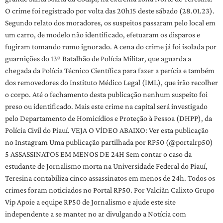
O crime foi registrado por volta das 20h15 deste sábado (28.01.23).
Segundo relato dos moradores, os suspeitos passaram pelo local em
um carro, de modelo não identificado, efetuaram os disparos e
fugiram tomando rumo ignorado. A cena do crime já foi isolada por
guarnições do 13º Batalhão de Polícia Militar, que aguarda a
chegada da Polícia Técnico Científica para fazer a perícia e também
dos removedores do Instituto Médico Legal (IML), que irão recolher
o corpo. Até o fechamento desta publicação nenhum suspeito foi
preso ou identificado. Mais este crime na capital será investigado
pelo Departamento de Homicídios e Proteção à Pessoa (DHPP), da
Polícia Civil do Piauí. VEJA O VÍDEO ABAIXO: Ver esta publicação
no Instagram Uma publicação partilhada por RP50 (@portalrp50)
5 ASSASSINATOS EM MENOS DE 24H Sem contar o caso da
estudante de Jornalismo morta na Universidade Federal do Piauí,
Teresina contabiliza cinco assassinatos em menos de 24h. Todos os
crimes foram noticiados no Portal RP50. Por Valciãn Calixto Grupo
Vip Apoie a equipe RP50 de Jornalismo e ajude este site
independente a se manter no ar divulgando a Notícia com