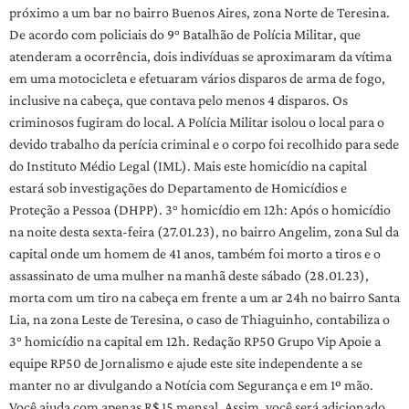
próximo a um bar no bairro Buenos Aires, zona Norte de Teresina.
De acordo com policiais do 9° Batalhão de Polícia Militar, que
atenderam a ocorrência, dois indivíduas se aproximaram da vítima
em uma motocicleta e efetuaram vários disparos de arma de fogo,
inclusive na cabeça, que contava pelo menos 4 disparos. Os
criminosos fugiram do local. A Polícia Militar isolou o local para o
devido trabalho da perícia criminal e o corpo foi recolhido para sede
do Instituto Médio Legal (IML). Mais este homicídio na capital
estará sob investigações do Departamento de Homicídios e
Proteção a Pessoa (DHPP). 3° homicídio em 12h: Após o homicídio
na noite desta sexta-feira (27.01.23), no bairro Angelim, zona Sul da
capital onde um homem de 41 anos, também foi morto a tiros e o
assassinato de uma mulher na manhã deste sábado (28.01.23),
morta com um tiro na cabeça em frente a um ar 24h no bairro Santa
Lia, na zona Leste de Teresina, o caso de Thiaguinho, contabiliza o
3° homicídio na capital em 12h. Redação RP50 Grupo Vip Apoie a
equipe RP50 de Jornalismo e ajude este site independente a se
manter no ar divulgando a Notícia com Segurança e em 1º mão.
Você ajuda com apenas R$ 15 mensal. Assim, você será adicionado