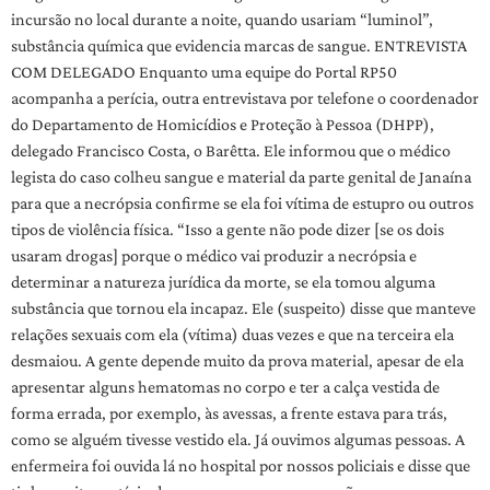
incursão no local durante a noite, quando usariam “luminol”,
substância química que evidencia marcas de sangue. ENTREVISTA
COM DELEGADO Enquanto uma equipe do Portal RP50
acompanha a perícia, outra entrevistava por telefone o coordenador
do Departamento de Homicídios e Proteção à Pessoa (DHPP),
delegado Francisco Costa, o Barêtta. Ele informou que o médico
legista do caso colheu sangue e material da parte genital de Janaína
para que a necrópsia confirme se ela foi vítima de estupro ou outros
tipos de violência física. “Isso a gente não pode dizer [se os dois
usaram drogas] porque o médico vai produzir a necrópsia e
determinar a natureza jurídica da morte, se ela tomou alguma
substância que tornou ela incapaz. Ele (suspeito) disse que manteve
relações sexuais com ela (vítima) duas vezes e que na terceira ela
desmaiou. A gente depende muito da prova material, apesar de ela
apresentar alguns hematomas no corpo e ter a calça vestida de
forma errada, por exemplo, às avessas, a frente estava para trás,
como se alguém tivesse vestido ela. Já ouvimos algumas pessoas. A
enfermeira foi ouvida lá no hospital por nossos policiais e disse que