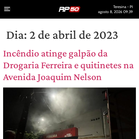
Teresina - PI
agosto 8, 2026 09:39
Dia:
2 de abril de 2023
Incêndio atinge galpão da
Drogaria Ferreira e quitinetes na
Avenida Joaquim Nelson