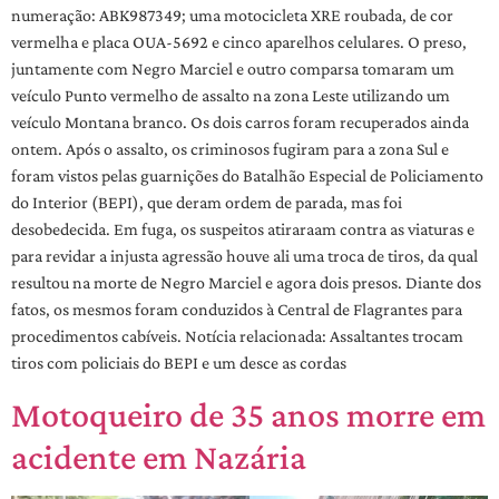
numeração: ABK987349; uma motocicleta XRE roubada, de cor
vermelha e placa OUA-5692 e cinco aparelhos celulares. O preso,
juntamente com Negro Marciel e outro comparsa tomaram um
veículo Punto vermelho de assalto na zona Leste utilizando um
veículo Montana branco. Os dois carros foram recuperados ainda
ontem. Após o assalto, os criminosos fugiram para a zona Sul e
foram vistos pelas guarnições do Batalhão Especial de Policiamento
do Interior (BEPI), que deram ordem de parada, mas foi
desobedecida. Em fuga, os suspeitos atiraraam contra as viaturas e
para revidar a injusta agressão houve ali uma troca de tiros, da qual
resultou na morte de Negro Marciel e agora dois presos. Diante dos
fatos, os mesmos foram conduzidos à Central de Flagrantes para
procedimentos cabíveis. Notícia relacionada: Assaltantes trocam
tiros com policiais do BEPI e um desce as cordas
Motoqueiro de 35 anos morre em
acidente em Nazária