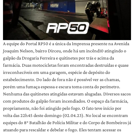
A equipe do Portal RP50 é a única da Imprensa presente na Avenida
Joaquim Nelson, bairro Dirceu, onde há um incênd10 atingindo o
galpão da Drogaria Ferreira e quitinetes por trás e acima da
farmácia. Duas motocicletas foram encontradas destruídas e quase
irreconhecíveis em uma garagem, espécie de depósito do
estabelecimento. Do lado de fora não é possível ver as chamas,
porém uma fumaça espessa e escura toma conta do perímetro.
Nenhuma das quitinetes atingidas estavam alugadas. Diversos sacos
com produtos do galpão foram incendiados. O espaço da farmácia,
propriamente, não foi atingido pelo fogo. O fato teve início por
volta das 22h45 deste domingo (02.04.23). No local se encontram
equipes do 8° Batalhão de Polícia Militar e do Corpo de Bombeiros já
atuando para rescaldar e debelar o fogo. Eles tentam acessar os