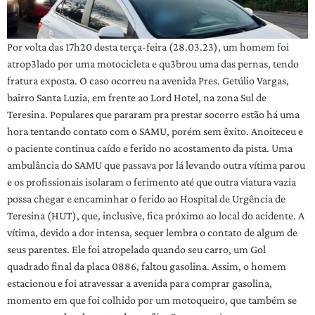
Por volta das 17h20 desta terça-feira (28.03.23), um homem foi
atrop3lado por uma motocicleta e qu3brou uma das pernas, tendo
fratura exposta. O caso ocorreu na avenida Pres. Getúlio Vargas,
bairro Santa Luzia, em frente ao Lord Hotel, na zona Sul de
Teresina. Populares que pararam pra prestar socorro estão há uma
hora tentando contato com o SAMU, porém sem êxito. Anoiteceu e
o paciente continua caído e ferido no acostamento da pista. Uma
ambulância do SAMU que passava por lá levando outra vítima parou
e os profissionais isolaram o ferimento até que outra viatura vazia
possa chegar e encaminhar o ferido ao Hospital de Urgência de
Teresina (HUT), que, inclusive, fica próximo ao local do acidente. A
vítima, devido a dor intensa, sequer lembra o contato de algum de
seus parentes. Ele foi atropelado quando seu carro, um Gol
quadrado final da placa 0886, faltou gasolina. Assim, o homem
estacionou e foi atravessar a avenida para comprar gasolina,
momento em que foi colhido por um motoqueiro, que também se