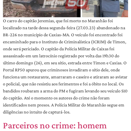
O carro do capitão Jeremias, que foi morto no Maranhão foi
localizado na tarde dessa segunda-feira (27.03.23) abandonado na
BR-226 no município de Caxias-MA. O veículo foi encontrado foi
encaminhado para o Instituto de Criminalística (ICRIM) de Timon,
onde será periciado. O capitão da Polícia Militar de Caixas foi
assassinado em um latrocínio registrado por volta das 19h30 do
último domingo (26), em seu sítio, estrada entre Timon e Caxias. O
Portal RP50 apurou que criminosos invadiram o sítio dele, onde
funciona um restaurante, amarraram o caseiro e atiraram ao avistar
o policial, que não resistiu aos ferimentos e foi a óbito no local. Os
bandidos roubaram a arma do PM e fugiram levando seu veículo S10
do capitão. Até o momento os autores do crime não foram
identificados nem presos. A Polícia Militar do Maranhão segue em
diligências no intuito de capturá-los.
Parceiros no crime: homem