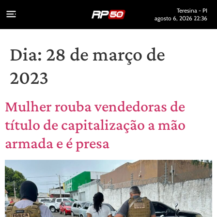
Teresina - PI
agosto 6, 2026 22:36
Dia:
28 de março de
2023
Mulher rouba vendedoras de
título de capitalização a mão
armada e é presa