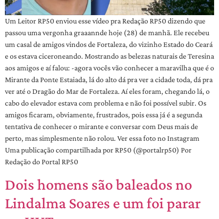
Um Leitor RP50 enviou esse vídeo pra Redação RP50 dizendo que
passou uma vergonha graaannde hoje (28) de manhã. Ele recebeu
um casal de amigos vindos de Fortaleza, do vizinho Estado do Ceará
e os estava ciceroneando. Mostrando as belezas naturais de Teresina
aos amigos e aí falou: -agora vocês vão conhecer a maravilha que é o
Mirante da Ponte Estaiada, lá do alto dá pra ver a cidade toda, dá pra
ver até o Dragão do Mar de Fortaleza. Aí eles foram, chegando lá, o
cabo do elevador estava com problema e não foi possível subir. Os
amigos ficaram, obviamente, frustrados, pois essa já é a segunda
tentativa de conhecer o mirante e conversar com Deus mais de
perto, mas simplesmente não rolou. Ver essa foto no Instagram
Uma publicação compartilhada por RP50 (@portalrp50) Por
Redação do Portal RP50
Dois homens são baleados no
Lindalma Soares e um foi parar