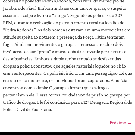
ocorreu no povoado Pedra Redonda, zona rural do município de
Jacobina do Piauí. Embora andasse com um comparsa, o suspeito
assumiu a culpa e livrou o “amigo”. Segundo os policiais do 20º
BPM, durante a realização do patrulhamento rural na localidade
“Pedra Redonda”, os dois homens estavam em uma motocicleta em
atitude suspeita ao notarem a presença da Força Tática tentaram
fugir. Ainda em movimento, o garupa arremessou no chão dois
invólucros da cor “preta” e outros dois da cor verde para livrar-se
das substâncias. Embora a dupla tenha tentado se desfazer das
drogas a polícia constatou que aqueles materiais jogados no chão
eram entorpecentes. Os policiais iniciaram uma perseguição até que
em um certo momento, os indivíduos foram capturados. A polícia
encontrou com a dupla: O garupa afirmou que as drogas
pertenciam a ele. Dessa forma, foi dada voz de prisão ao garupa por
tráfico de drogas. Ele foi conduzido para a 12ª Delegacia Regional de
Polícia Civil de Paulistana.
Próximo
→