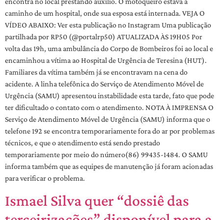
encontra no local prestando auxílio. O motoqueiro estava a
caminho de um hospital, onde sua esposa está internada. VEJA O
VÍDEO ABAIXO: Ver esta publicação no Instagram Uma publicação
partilhada por RP50 (@portalrp50) ATUALIZADA ÀS 19H05 Por
volta das 19h, uma ambulância do Corpo de Bombeiros foi ao local e
encaminhou a vítima ao Hospital de Urgência de Teresina (HUT).
Familiares da vítima também já se encontravam na cena do
acidente. A linha telefônica do Serviço de Atendimento Móvel de
Urgência (SAMU) apresentou instabilidade esta tarde, fato que pode
ter dificultado o contato com o atendimento. NOTA À IMPRENSA O
Serviço de Atendimento Móvel de Urgência (SAMU) informa que o
telefone 192 se encontra temporariamente fora do ar por problemas
técnicos, e que o atendimento está sendo prestado
temporariamente por meio do número(86) 99435-1484. O SAMU
informa também que as equipes de manutenção já foram acionadas
para verificar o problema.
Ismael Silva quer “dossiê das
terceirizações” disponível para a