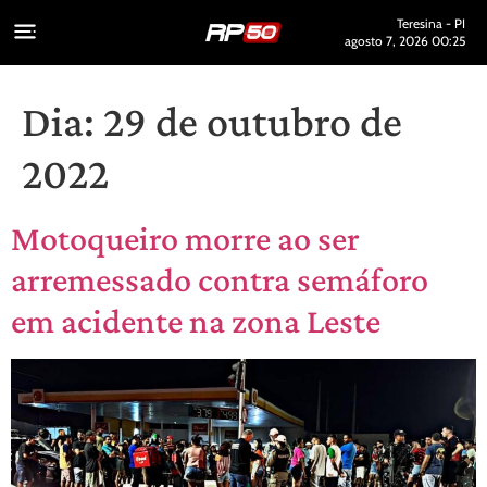
Teresina - PI
agosto 7, 2026 00:25
Dia:
29 de outubro de
2022
Motoqueiro morre ao ser
arremessado contra semáforo
em acidente na zona Leste