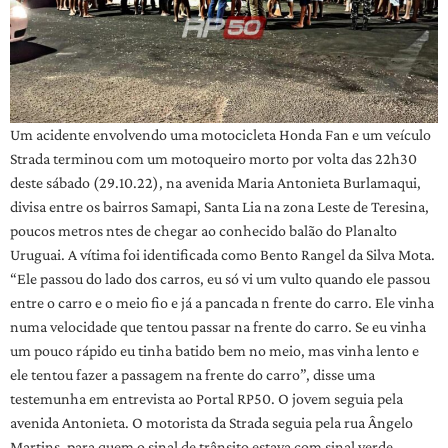
Um acidente envolvendo uma motocicleta Honda Fan e um veículo
Strada terminou com um motoqueiro morto por volta das 22h30
deste sábado (29.10.22), na avenida Maria Antonieta Burlamaqui,
divisa entre os bairros Samapi, Santa Lia na zona Leste de Teresina,
poucos metros ntes de chegar ao conhecido balão do Planalto
Uruguai. A vítima foi identificada como Bento Rangel da Silva Mota.
“Ele passou do lado dos carros, eu só vi um vulto quando ele passou
entre o carro e o meio fio e já a pancada n frente do carro. Ele vinha
numa velocidade que tentou passar na frente do carro. Se eu vinha
um pouco rápido eu tinha batido bem no meio, mas vinha lento e
ele tentou fazer a passagem na frente do carro”, disse uma
testemunha em entrevista ao Portal RP50. O jovem seguia pela
avenida Antonieta. O motorista da Strada seguia pela rua Ângelo
Martins, para quem o sinal de trânsito estava com sinal verde,