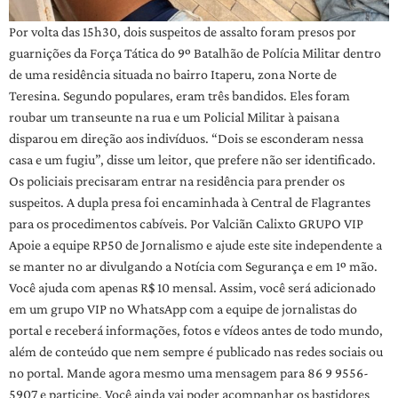
Por volta das 15h30, dois suspeitos de assalto foram presos por
guarnições da Força Tática do 9º Batalhão de Polícia Militar dentro
de uma residência situada no bairro Itaperu, zona Norte de
Teresina. Segundo populares, eram três bandidos. Eles foram
roubar um transeunte na rua e um Policial Militar à paisana
disparou em direção aos indivíduos. “Dois se esconderam nessa
casa e um fugiu”, disse um leitor, que prefere não ser identificado.
Os policiais precisaram entrar na residência para prender os
suspeitos. A dupla presa foi encaminhada à Central de Flagrantes
para os procedimentos cabíveis. Por Valciãn Calixto GRUPO VIP
Apoie a equipe RP50 de Jornalismo e ajude este site independente a
se manter no ar divulgando a Notícia com Segurança e em 1º mão.
Você ajuda com apenas R$ 10 mensal. Assim, você será adicionado
em um grupo VIP no WhatsApp com a equipe de jornalistas do
portal e receberá informações, fotos e vídeos antes de todo mundo,
além de conteúdo que nem sempre é publicado nas redes sociais ou
no portal. Mande agora mesmo uma mensagem para 86 9 9556-
5907 e participe. Você ainda vai poder acompanhar os bastidores