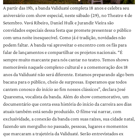
A partir das 19h, a banda Validuaté completa 18 anos e celebra seu
aniversário com show especial, neste sábado (29), no Theatro 4 de
Setembro. Vavá Ribeiro, Daniel Hulk e Jurandir Vieira são
convidados especiais dessa festa que promete presentear o público
com uma noite inesquecível. Como já é tradição, novidades não
podem faltar. A banda vai aproveitar o encontro com os fãs para
falar de lançamentos e compartilhar os projetos nacionais. “É
sempre muito marcante para nós cantar no teatro. Temos shows
memoráveis naquele complexo cultural e a comemoração dos 18
anos da Validuaté não será diferente. Estamos preparando algo bem
bacana para o público, cheio de surpresas. Esperamos que todos
cantem conosco do início ao fim nossos clássicos”, declara José
Quaresma, vocalista da banda. Além do show comemorativo, um
documentário que conta essa história do início da carreira aos dias
atuais também está sendo produzido. O filme vai narrar, com
exclusividade, a conexão da banda com suas raízes, sua cidade natal,
fazendo um mergulho no passado, pessoas, lugares e momentos
que marcaram a trajetória da Validuaté. Serão entrevistados ex