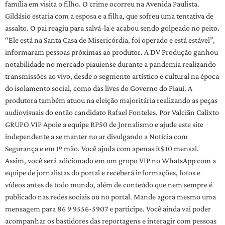
família em visita o filho. O crime ocorreu na Avenida Paulista.
Gildásio estaria com a esposa e a filha, que sofreu uma tentativa de
assalto. O pai reagiu para salvá-la e acabou sendo golpeado no peito.
“Ele está na Santa Casa de Misericórdia, foi operado e está estável”,
informaram pessoas próximas ao produtor. A DV Produção ganhou
notabilidade no mercado piauiense durante a pandemia realizando
transmissões ao vivo, desde o segmento artístico e cultural na época
do isolamento social, como das lives do Governo do Piauí. A
produtora também atuou na eleição majoritária realizando as peças
audiovisuais do então candidato Rafael Fonteles. Por Valciãn Calixto
GRUPO VIP Apoie a equipe RP50 de Jornalismo e ajude este site
independente a se manter no ar divulgando a Notícia com
Segurança e em 1º mão. Você ajuda com apenas R$ 10 mensal.
Assim, você será adicionado em um grupo VIP no WhatsApp com a
equipe de jornalistas do portal e receberá informações, fotos e
vídeos antes de todo mundo, além de conteúdo que nem sempre é
publicado nas redes sociais ou no portal. Mande agora mesmo uma
mensagem para 86 9 9556-5907 e participe. Você ainda vai poder
acompanhar os bastidores das reportagens e interagir com pessoas