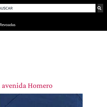
Teresina - PI
Revoadas
agosto 8, 2026 10:42
 avenida Homero