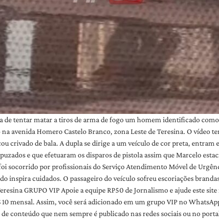
a de tentar matar a tiros de arma de fogo um homem identificado como 
do na avenida Homero Castelo Branco, zona Leste de Teresina. O vídeo 
cou crivado de bala. A dupla se dirige a um veículo de cor preta, entra
uzados e que efetuaram os disparos de pistola assim que Marcelo estac
oi socorrido por profissionais do Serviço Atendimento Móvel de Urgê
 inspira cuidados. O passageiro do veículo sofreu escoriações brandas
eresina GRUPO VIP Apoie a equipe RP50 de Jornalismo e ajude este site
10 mensal. Assim, você será adicionado em um grupo VIP no WhatsApp c
ém de conteúdo que nem sempre é publicado nas redes sociais ou no p