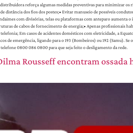
 distribuidora reforça algumas medidas preventivas para minimizar os ris
de distância dos fios dos postes;• Evitar manuseio de possíveis conduto
andaimes com divisórias, telas ou plataformas com anteparo aumenta o i
uturas de cabos de fornecimento de energia;• Apenas profissionais habi
e telefonia; Em casos de acidentes domésticos com eletricidade, a Equato
icos de emergência, ligando para o 193 (Bombeiros) ou 192 (Samu). Se o 
o telefone 0800 086 0800 para que seja feito o desligamento da rede.
 Dilma Rousseff encontram ossada