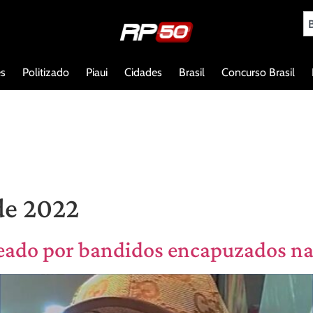
es
Politizado
Piaui
Cidades
Brasil
Concurso Brasil
de 2022
ado por bandidos encapuzados na