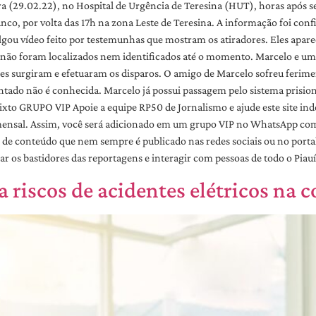
ra (29.02.22), no Hospital de Urgência de Teresina (HUT), horas após s
co, por volta das 17h na zona Leste de Teresina. A informação foi conf
ulgou vídeo feito por testemunhas que mostram os atiradores. Eles apa
a e não foram localizados nem identificados até o momento. Marcelo e u
es surgiram e efetuaram os disparos. O amigo de Marcelo sofreu ferimen
ntado não é conhecida. Marcelo já possui passagem pelo sistema prisio
ixto GRUPO VIP Apoie a equipe RP50 de Jornalismo e ajude este site in
ensal. Assim, você será adicionado em um grupo VIP no WhatsApp com a 
ém de conteúdo que nem sempre é publicado nas redes sociais ou no p
 os bastidores das reportagens e interagir com pessoas de todo o Piauí
a riscos de acidentes elétricos na c