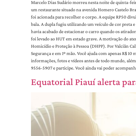
Marcelo Dias Sudário morreu nesta noite de quinta-fei
um restaurante situado na avenida Homero Castelo Bran
foi acionada para recolher o corpo. A equipe RP50 div
bala. A dupla fugiu utilizando um veículo de cor pret
havia acabado de estacionar o carro quando os atirador
foi levado ao HUT em estado grave. A motivação do ate
Homicídio e Proteção à Pessoa (DHPP). Por Valciãn Cal
Segurança e em 1º mão. Você ajuda com apenas R$ 10 m
informações, fotos e vídeos antes de todo mundo, al
9556-5907 e participe. Você ainda vai poder acompanhar
Equatorial Piauí alerta par