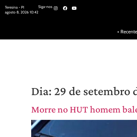
Siga-nos
Teresina - PI
agosto 8, 2026 10:42
Siga-nos
+ Recent
Dia:
29 de setembro 
Morre no HUT homem bale