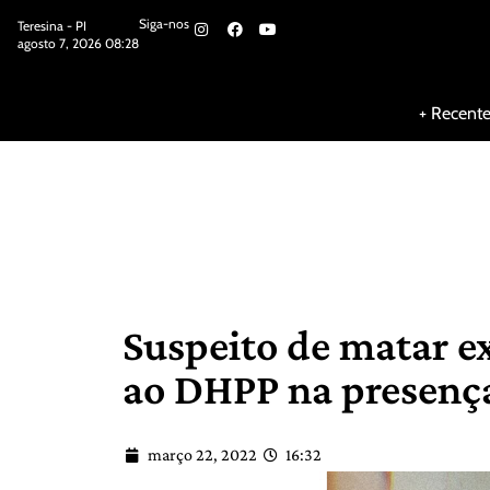
Siga-nos
Teresina - PI
agosto 7, 2026 08:28
Siga-nos
+ Recent
Suspeito de matar e
ao DHPP na presenç
março 22, 2022
16:32