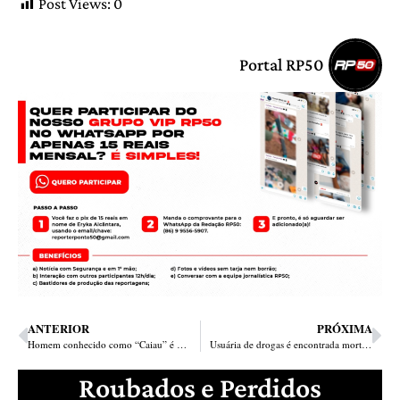
Post Views:
0
Portal RP50
ANTERIOR
PRÓXIMA
Homem conhecido como “Caiau” é assassinado na esquina do cemitério do bairro Poti Velho
Usuária de drogas é encontrada morta por trás de colégio na Vila Irmã Dulce em Teresina
Roubados e Perdidos