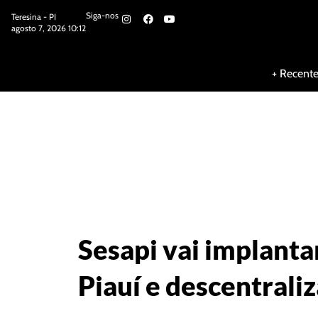
Siga-nos
Teresina - PI
agosto 7, 2026 10:12
Siga-nos
+ Recent
Sesapi vai implanta
Piauí e descentraliz