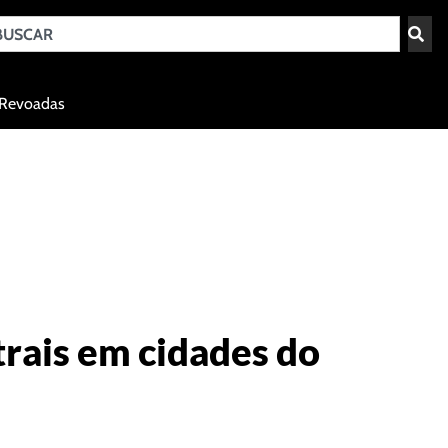
Teresina - PI
Revoadas
agosto 7, 2026 10:12
trais em cidades do