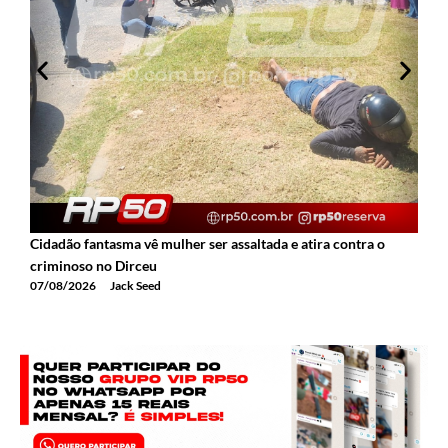
Cidadão fantasma vê mulher ser assaltada e atira contra o
2
criminoso no Dirceu
T
07/08/2026
Jack Seed
0