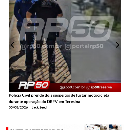
Polícia Civil prende dois suspeitos de furtar motocicleta
A
durante operação do DRFV em Teresina
a
05/08/2026
Jack Seed
0