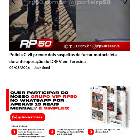
Polícia Civil prende dois suspeitos de furtar motocicleta
A
durante operação do DRFV em Teresina
a
05/08/2026
Jack Seed
0