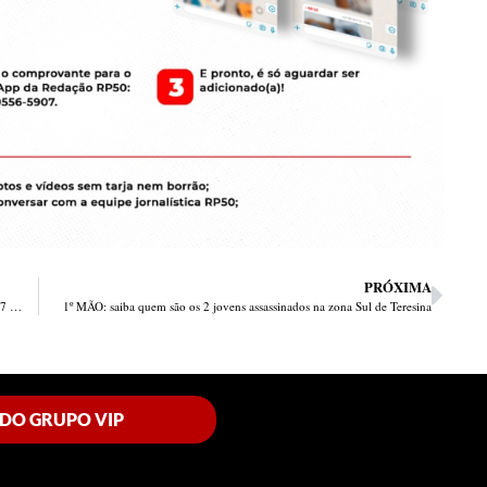
PRÓXIMA
Mais um dono de bar é morto em Piripiri; agora são 5 assassinatos em 7 dias
1º MÃO: saiba quem são os 2 jovens assassinados na zona Sul de Teresina
 DO GRUPO VIP