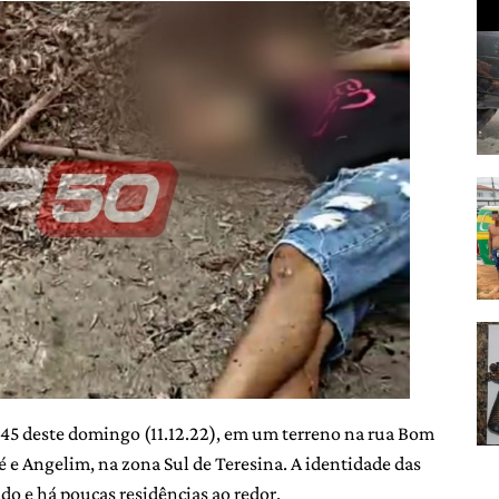
h45 deste domingo (11.12.22), em um terreno na rua Bom
Fé e Angelim, na zona Sul de Teresina. A identidade das
ado e há poucas residências ao redor.