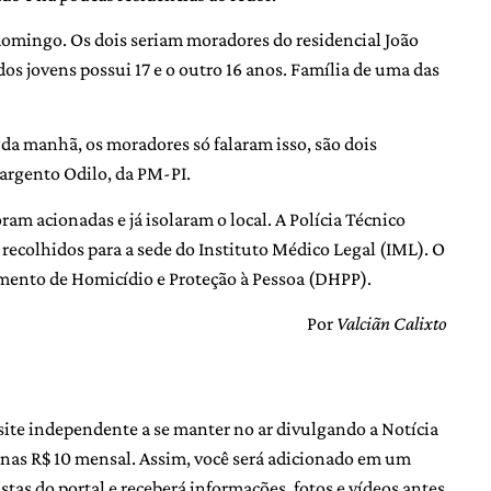
omingo. Os dois seriam moradores do residencial João
 dos jovens possui 17 e o outro 16 anos. Família de uma das
 da manhã, os moradores só falaram isso, são dois
sargento Odilo, da PM-PI.
ram acionadas e já isolaram o local. A Polícia Técnico
ão recolhidos para a sede do Instituto Médico Legal (IML). O
mento de Homicídio e Proteção à Pessoa (DHPP).
Por
Valciãn Calixto
site independente a se manter no ar divulgando a Notícia
nas R$ 10 mensal. Assim, você será adicionado em um
as do portal e receberá informações, fotos e vídeos antes