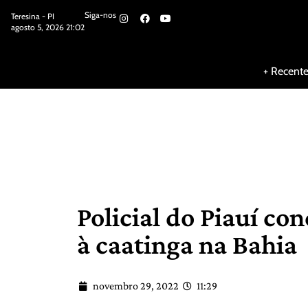
Siga-nos
Teresina - PI
agosto 5, 2026 21:02
Siga-nos
+ Recent
Policial do Piauí co
à caatinga na Bahia
novembro 29, 2022
11:29