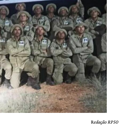
R
edação RP50