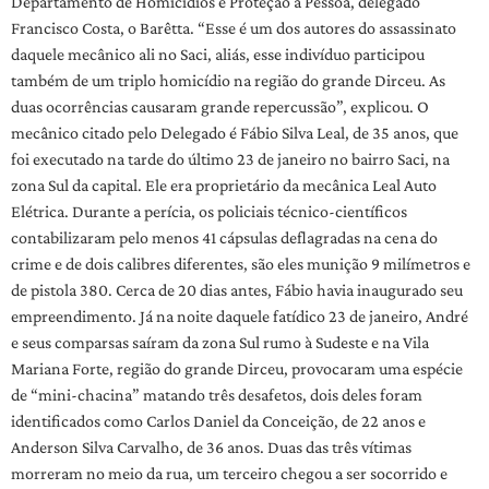
Departamento de Homicídios e Proteção à Pessoa, delegado
Francisco Costa, o Barêtta. “Esse é um dos autores do assassinato
daquele mecânico ali no Saci, aliás, esse indivíduo participou
também de um triplo homicídio na região do grande Dirceu. As
duas ocorrências causaram grande repercussão”, explicou. O
mecânico citado pelo Delegado é Fábio Silva Leal, de 35 anos, que
foi executado na tarde do último 23 de janeiro no bairro Saci, na
zona Sul da capital. Ele era proprietário da mecânica Leal Auto
Elétrica. Durante a perícia, os policiais técnico-científicos
contabilizaram pelo menos 41 cápsulas deflagradas na cena do
crime e de dois calibres diferentes, são eles munição 9 milímetros e
de pistola 380. Cerca de 20 dias antes, Fábio havia inaugurado seu
empreendimento. Já na noite daquele fatídico 23 de janeiro, André
e seus comparsas saíram da zona Sul rumo à Sudeste e na Vila
Mariana Forte, região do grande Dirceu, provocaram uma espécie
de “mini-chacina” matando três desafetos, dois deles foram
identificados como Carlos Daniel da Conceição, de 22 anos e
Anderson Silva Carvalho, de 36 anos. Duas das três vítimas
morreram no meio da rua, um terceiro chegou a ser socorrido e