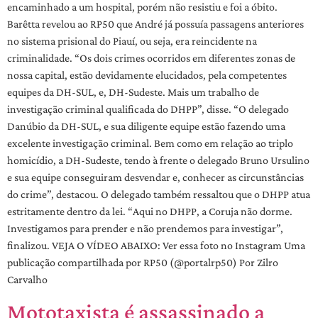
encaminhado a um hospital, porém não resistiu e foi a óbito.
Barêtta revelou ao RP50 que André já possuía passagens anteriores
no sistema prisional do Piauí, ou seja, era reincidente na
criminalidade. “Os dois crimes ocorridos em diferentes zonas de
nossa capital, estão devidamente elucidados, pela competentes
equipes da DH-SUL, e, DH-Sudeste. Mais um trabalho de
investigação criminal qualificada do DHPP”, disse. “O delegado
Danúbio da DH-SUL, e sua diligente equipe estão fazendo uma
excelente investigação criminal. Bem como em relação ao triplo
homicídio, a DH-Sudeste, tendo à frente o delegado Bruno Ursulino
e sua equipe conseguiram desvendar e, conhecer as circunstâncias
do crime”, destacou. O delegado também ressaltou que o DHPP atua
estritamente dentro da lei. “Aqui no DHPP, a Coruja não dorme.
Investigamos para prender e não prendemos para investigar”,
finalizou. VEJA O VÍDEO ABAIXO: Ver essa foto no Instagram Uma
publicação compartilhada por RP50 (@portalrp50) Por Zilro
Carvalho
Mototaxista é assassinado a