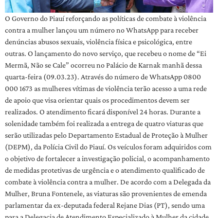
O Governo do Piauí reforçando as políticas de combate à violência
contra a mulher lançou um número no WhatsApp para receber
denúncias abusos sexuais, violência física e psicológica, entre
outras. O lançamento do novo serviço, que recebeu o nome de “Ei
Mermã, Não se Cale” ocorreu no Palácio de Karnak manhã dessa
quarta-feira (09.03.23). Através do número de WhatsApp 0800
000 1673 as mulheres vítimas de violência terão acesso a uma rede
de apoio que visa orientar quais os procedimentos devem ser
realizados. O atendimento ficará disponível 24 horas. Durante a
solenidade também foi realizada a entrega de quatro viaturas que
serão utilizadas pelo Departamento Estadual de Proteção à Mulher
(DEPM), da Polícia Civil do Piauí. Os veículos foram adquiridos com
o objetivo de fortalecer a investigação policial, o acompanhamento
de medidas protetivas de urgência e o atendimento qualificado de
combate à violência contra a mulher. De acordo com a Delegada da
Mulher, Bruna Fontenele, as viaturas são provenientes de emenda
parlamentar da ex-deputada federal Rejane Dias (PT), sendo uma
para a Delegacia de Atendimento Especializado à Mulher da cidade