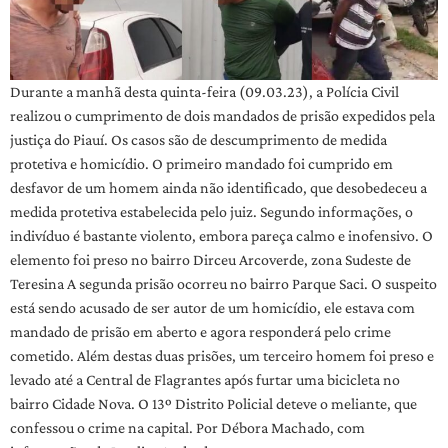
Durante a manhã desta quinta-feira (09.03.23), a Polícia Civil
realizou o cumprimento de dois mandados de prisão expedidos pela
justiça do Piauí. Os casos são de descumprimento de medida
protetiva e homicídio. O primeiro mandado foi cumprido em
desfavor de um homem ainda não identificado, que desobedeceu a
medida protetiva estabelecida pelo juiz. Segundo informações, o
indivíduo é bastante violento, embora pareça calmo e inofensivo. O
elemento foi preso no bairro Dirceu Arcoverde, zona Sudeste de
Teresina A segunda prisão ocorreu no bairro Parque Saci. O suspeito
está sendo acusado de ser autor de um homicídio, ele estava com
mandado de prisão em aberto e agora responderá pelo crime
cometido. Além destas duas prisões, um terceiro homem foi preso e
levado até a Central de Flagrantes após furtar uma bicicleta no
bairro Cidade Nova. O 13º Distrito Policial deteve o meliante, que
confessou o crime na capital. Por Débora Machado, com