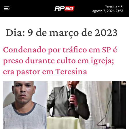
Teresina - PI
agosto 7, 2026 23:57
Dia:
9 de março de 2023
Condenado por tráfico em SP é
preso durante culto em igreja;
era pastor em Teresina