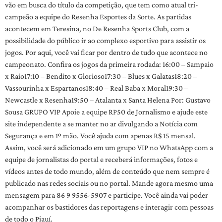
vão em busca do título da competição, que tem como atual tri-
campeão a equipe do Resenha Esportes da Sorte. As partidas
acontecem em Teresina, no De Resenha Sports Club, com a
possibilidade do público ir ao complexo esportivo para assistir os
jogos. Por aqui, você vai ficar por dentro de tudo que acontece no
campeonato. Confira os jogos da primeira rodada: 16:00 – Sampaio
x Raio17:10 – Bendito x Glorioso17:30 – Blues x Galatas18:20 –
Vassourinha x Espartanos18:40 – Real Baba x Moral19:30 –
Newcastle x Resenha19:50 – Atalanta x Santa Helena Por: Gustavo
Sousa GRUPO VIP Apoie a equipe RP50 de Jornalismo e ajude este
site independente a se manter no ar divulgando a Notícia com
Segurança e em 1º mão. Você ajuda com apenas R$ 15 mensal.
Assim, você será adicionado em um grupo VIP no WhatsApp com a
equipe de jornalistas do portal e receberá informações, fotos e
vídeos antes de todo mundo, além de conteúdo que nem sempre é
publicado nas redes sociais ou no portal. Mande agora mesmo uma
mensagem para 86 9 9556-5907 e participe. Você ainda vai poder
acompanhar os bastidores das reportagens e interagir com pessoas
de todo o Piauí.