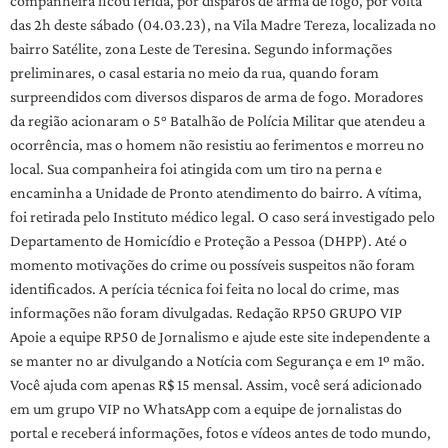
companheira ficou ferida, por disparos de arma de fogo, por volta
das 2h deste sábado (04.03.23), na Vila Madre Tereza, localizada no
bairro Satélite, zona Leste de Teresina. Segundo informações
preliminares, o casal estaria no meio da rua, quando foram
surpreendidos com diversos disparos de arma de fogo. Moradores
da região acionaram o 5° Batalhão de Polícia Militar que atendeu a
ocorrência, mas o homem não resistiu ao ferimentos e morreu no
local. Sua companheira foi atingida com um tiro na perna e
encaminha a Unidade de Pronto atendimento do bairro. A vítima,
foi retirada pelo Instituto médico legal. O caso será investigado pelo
Departamento de Homicídio e Proteção a Pessoa (DHPP). Até o
momento motivações do crime ou possíveis suspeitos não foram
identificados. A perícia técnica foi feita no local do crime, mas
informações não foram divulgadas. Redação RP50 GRUPO VIP
Apoie a equipe RP50 de Jornalismo e ajude este site independente a
se manter no ar divulgando a Notícia com Segurança e em 1º mão.
Você ajuda com apenas R$ 15 mensal. Assim, você será adicionado
em um grupo VIP no WhatsApp com a equipe de jornalistas do
portal e receberá informações, fotos e vídeos antes de todo mundo,