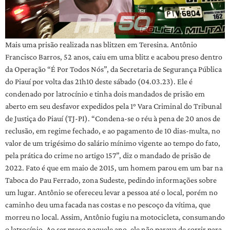
Mais uma prisão realizada nas blitzen em Teresina. Antônio
Francisco Barros, 52 anos, caiu em uma blitz e acabou preso dentro
da Operação “É Por Todos Nós”, da Secretaria de Segurança Pública
do Piauí por volta das 21h10 deste sábado (04.03.23). Ele é
condenado por latrocínio e tinha dois mandados de prisão em
aberto em seu desfavor expedidos pela 1° Vara Criminal do Tribunal
de Justiça do Piauí (TJ-PI). “Condena-se o réu à pena de 20 anos de
reclusão, em regime fechado, e ao pagamento de 10 dias-multa, no
valor de um trigésimo do salário mínimo vigente ao tempo do fato,
pela prática do crime no artigo 157”, diz o mandado de prisão de
2022. Fato é que em maio de 2015, um homem parou em um bar na
Taboca do Pau Ferrado, zona Sudeste, pedindo informações sobre
um lugar. Antônio se ofereceu levar a pessoa até o local, porém no
caminho deu uma facada nas costas e no pescoço da vítima, que
morreu no local. Assim, Antônio fugiu na motocicleta, consumando
o latrocínio. Ao ser preso naquele ano, ele não parava de sorrir para