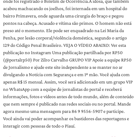
onde foi registrado o Boletim de Ocorrência.A idosa, que também
acabou machucando os joelhos, foi internada em um hospital do
bairro Primavera, onde aguarda uma cirurgia do braço e pegou
pontos na cabeça. Acusado e vítima são primos. O homem não está
preso até o momento. Ele pode ser enquadrado na Lei Maria da
Penha, por lesão corporal/violência doméstica, segundo o artigo
129 do Código Penal Brasileiro. VEJA O VÍDEO ABAIXO: Ver esta
publicação no Instagram Uma publicação partilhada por RP50
(@portalrp50) Por Zilro Carvalho GRUPO VIP Apoie a equipe RP50
de Jornalismo e ajude este site independente a se manter no ar
divulgando a Notícia com Segurança e em 1º mão. Você ajuda com
apenas R$ 15 mensal. Assim, você será adicionado em um grupo VIP
no WhatsApp com a equipe de jornalistas do portal e receberá
informações, fotos e vídeos antes de todo mundo, além de conteúdo
que nem sempre é publicado nas redes sociais ou no portal. Mande
agora mesmo uma mensagem para 86 9 9556-5907 e participe.
Você ainda vai poder acompanhar os bastidores das reportagens e
interagir com pessoas de todo o Piauí.