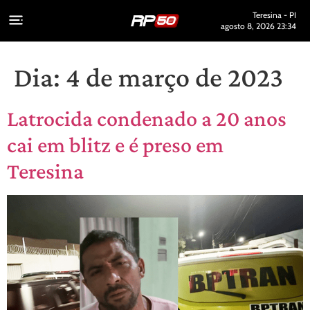
Teresina - PI
agosto 8, 2026 23:34
Dia:
4 de março de 2023
Latrocida condenado a 20 anos
cai em blitz e é preso em
Teresina