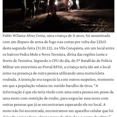
Pablo Wilame Alves Costa, uma criança de 11 anos, foi assassinada
com um disparo de arma de fogo nas costas por volta das 22h15
desta segunda-feira (31.10.22), na Vila Conquista, em um local entre
os bairros Pedra Mole e Nova Teresina, divisa das regiões Leste e
Norte de Teresina. Segundo o CPU do dia, do 5º Batalhão de Polícia
Militar em entrevista ao Portal RP50, a criança teria ido até o local
ermo na presença de outra pessoa utilizando uma motocicleta
roubada. A intenção era negociá-la com outros suspeitos, momento
em que a população relatou ter ouvido barulho de tiros. “A
informação é que ele teria vindo com uma outra pessoa em posse de
uma moto com restrição de roubo, para negociar essa moto com
outras pessoas que já se encontravam esperando ele no local. A
moto não foi encontrada, encontramos um aparelho celular que foi
deixado aqui na fuga, alguns pares de chinelo e o corpo da vítima”,