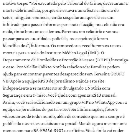
motivo torpe. “Foi executado pelo Tribunal do Crime, decretaram a
morte dele imediata, porque ele estava numa festa e não era do
setor, ninguém conhecia, então suspeitaram que ele era um
infiltrado para passar informes para outra facção, mas ele não era
nada, tinha bons antecedentes. Faremos um relatório e vamos
passar para as autoridades policiais, os suspeitos já foram
identificados”, informou. Os removedores recolheram os restos
mortais para a sede do Instituto Médico Legal (IML). O
Departamento de Homicídios e Proteção à Pessoa (DHPP) investiga
o caso. Por Valciãn Calixto Notícia relacionada: Famílias pedem
ajuda para encontrar parentes desaparecidos em Teresina GRUPO
VIP Apoie a equipe RP50 de Jornalismo e ajude este site
independente a se manter no ar divulgando a Notícia com
Segurança e em 1º mão. Você ajuda com apenas R$ 10 mensal.
Assim, você será adicionado em um grupo VIP no WhatsApp com a
equipe de jornalistas do portal e receberá informações, fotos e
vídeos antes de todo mundo, além de conteúdo que nem sempre é
publicado nas redes sociais ou no portal. Mande agora mesmo uma
mensagem para 86 9 9556-5907 e participe. Você ainda vai poder