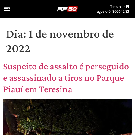
Teresina - PI
agosto 8, 2026 12:23
Dia:
1 de novembro de
2022
Suspeito de assalto é perseguido
e assassinado a tiros no Parque
Piauí em Teresina