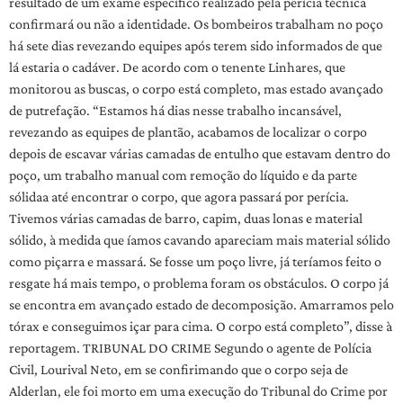
resultado de um exame específico realizado pela perícia técnica
confirmará ou não a identidade. Os bombeiros trabalham no poço
há sete dias revezando equipes após terem sido informados de que
lá estaria o cadáver. De acordo com o tenente Linhares, que
monitorou as buscas, o corpo está completo, mas estado avançado
de putrefação. “Estamos há dias nesse trabalho incansável,
revezando as equipes de plantão, acabamos de localizar o corpo
depois de escavar várias camadas de entulho que estavam dentro do
poço, um trabalho manual com remoção do líquido e da parte
sólidaa até encontrar o corpo, que agora passará por perícia.
Tivemos várias camadas de barro, capim, duas lonas e material
sólido, à medida que íamos cavando apareciam mais material sólido
como piçarra e massará. Se fosse um poço livre, já teríamos feito o
resgate há mais tempo, o problema foram os obstáculos. O corpo já
se encontra em avançado estado de decomposição. Amarramos pelo
tórax e conseguimos içar para cima. O corpo está completo”, disse à
reportagem. TRIBUNAL DO CRIME Segundo o agente de Polícia
Civil, Lourival Neto, em se confirimando que o corpo seja de
Alderlan, ele foi morto em uma execução do Tribunal do Crime por