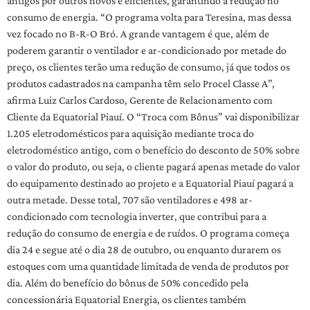
antigos por outros novos e eficientes, garantindo a redução no
consumo de energia. “O programa volta para Teresina, mas dessa
vez focado no B-R-O Bró. A grande vantagem é que, além de
poderem garantir o ventilador e ar-condicionado por metade do
preço, os clientes terão uma redução de consumo, já que todos os
produtos cadastrados na campanha têm selo Procel Classe A”,
afirma Luiz Carlos Cardoso, Gerente de Relacionamento com
Cliente da Equatorial Piauí. O “Troca com Bônus” vai disponibilizar
1.205 eletrodomésticos para aquisição mediante troca do
eletrodoméstico antigo, com o benefício do desconto de 50% sobre
o valor do produto, ou seja, o cliente pagará apenas metade do valor
do equipamento destinado ao projeto e a Equatorial Piauí pagará a
outra metade. Desse total, 707 são ventiladores e 498 ar-
condicionado com tecnologia inverter, que contribui para a
redução do consumo de energia e de ruídos. O programa começa
dia 24 e segue até o dia 28 de outubro, ou enquanto durarem os
estoques com uma quantidade limitada de venda de produtos por
dia. Além do benefício do bônus de 50% concedido pela
concessionária Equatorial Energia, os clientes também