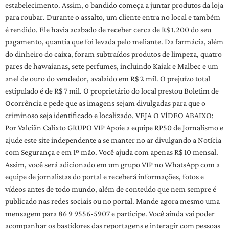
estabelecimento. Assim, o bandido começa a juntar produtos da loja
para roubar. Durante o assalto, um cliente entra no local e também
é rendido. Ele havia acabado de receber cerca de R$ 1.200 do seu
pagamento, quantia que foi levada pelo meliante. Da farmácia, além
do dinheiro do caixa, foram subtraídos produtos de limpeza, quatro
pares de hawaianas, sete perfumes, incluindo Kaiak e Malbec e um
anel de ouro do vendedor, avalaido em R$ 2 mil. O prejuízo total
estipulado é de R$ 7 mil. O proprietário do local prestou Boletim de
Ocorrência e pede que as imagens sejam divulgadas para que o
criminoso seja identificado e localizado. VEJA O VÍDEO ABAIXO:
Por Valciãn Calixto GRUPO VIP Apoie a equipe RP50 de Jornalismo e
ajude este site independente a se manter no ar divulgando a Notícia
com Segurança e em 1º mão. Você ajuda com apenas R$ 10 mensal.
Assim, você será adicionado em um grupo VIP no WhatsApp com a
equipe de jornalistas do portal e receberá informações, fotos e
vídeos antes de todo mundo, além de conteúdo que nem sempre é
publicado nas redes sociais ou no portal. Mande agora mesmo uma
mensagem para 86 9 9556-5907 e participe. Você ainda vai poder
acompanhar os bastidores das reportagens e interagir com pessoas