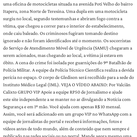
uma oficina de motocicletas situada na avenida Poti Velho do bairro
Itaperu, zona Norte de Teresina. Uma dupla em uma motocicleta
surgiu no local, segundo testemunhas e abriram fogo contra a
vítima, que chegou a correr para o interior do estabelecimento,
onde caiu baleado. Os criminosos fugiram tomando destino
ignorado e não foram identificados até o momento. Os socorristas
do Serviço de Atendimento Móvel de Urgência (SAMU) chegaram a
serem acionados, mas chegando ao local, a vítima já estava em
óbito. A cena do crime foi isolada por guarnições do 9º Batalhão de
Polícia Militar. A equipe da Polícia Técnico Científica realiza a devida
perícia no espaço. O corpo de Gledison será recolhido para a sede do
Instituto Médico Legal (IML). VEJA O VÍDEO ABAIXO: Por Valciãn
Calixto GRUPO VIP Apoie a equipe RP50 de Jornalismo e ajude
este site independente a se manter no ar divulgando a Notícia com
Segurança e em 1º mão. Você ajuda com apenas R$ 10 mensal.
Assim, você será adicionado em um grupo VIP no WhatsApp com a
equipe de jornalistas do portal e receberá informações, fotos e
vídeos antes de todo mundo, além de conteúdo que nem sempre é
publicado nas redes sociais ou no portal. Mande agora mesmo uma