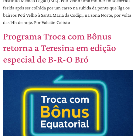
Instituto Médico Legal (IML). Poti Velho Uma mulher foi socorrida
ferida após ser colhida por um carro na subida da ponte que liga os
bairros Poti Velho à Santa Maria da Codipi, na zona Norte, por volta
das 14h de hoje. Por Valciãn Calixto
Programa Troca com Bônus
retorna a Teresina em edição
especial de B-R-O Bró