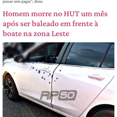
passar sem pagar”, disse.
Homem morre no HUT um mês
após ser baleado em frente à
boate na zona Leste