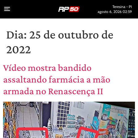
Teresina - PI
agosto 6, 2026 02:59
Dia:
25 de outubro de
2022
Vídeo mostra bandido
assaltando farmácia a mão
armada no Renascença II