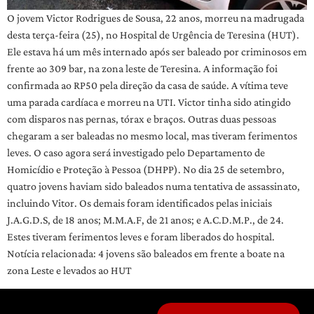
O jovem Victor Rodrigues de Sousa, 22 anos, morreu na madrugada
desta terça-feira (25), no Hospital de Urgência de Teresina (HUT).
Ele estava há um mês internado após ser baleado por criminosos em
frente ao 309 bar, na zona leste de Teresina. A informação foi
confirmada ao RP50 pela direção da casa de saúde. A vítima teve
uma parada cardíaca e morreu na UTI. Victor tinha sido atingido
com disparos nas pernas, tórax e braços. Outras duas pessoas
chegaram a ser baleadas no mesmo local, mas tiveram ferimentos
leves. O caso agora será investigado pelo Departamento de
Homicídio e Proteção à Pessoa (DHPP). No dia 25 de setembro,
quatro jovens haviam sido baleados numa tentativa de assassinato,
incluindo Vitor. Os demais foram identificados pelas iniciais
J.A.G.D.S, de 18 anos; M.M.A.F, de 21 anos; e A.C.D.M.P., de 24.
Estes tiveram ferimentos leves e foram liberados do hospital.
Notícia relacionada: 4 jovens são baleados em frente a boate na
zona Leste e levados ao HUT