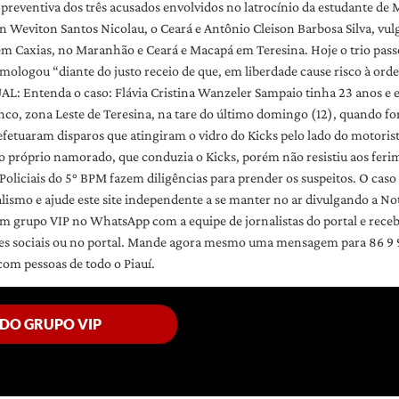
o preventiva dos três acusados envolvidos no latrocínio da estudante de 
 Weviton Santos Nicolau, o Ceará e Antônio Cleison Barbosa Silva, vulg
el em Caxias, no Maranhão e Ceará e Macapá em Teresina. Hoje o trio pass
mologou “diante do justo receio de que, em liberdade cause risco à orde
Entenda o caso: Flávia Cristina Wanzeler Sampaio tinha 23 anos e e
, zona Leste de Teresina, na tare do último domingo (12), quando for
tuaram disparos que atingiram o vidro do Kicks pelo lado do motorista, 
 próprio namorado, que conduzia o Kicks, porém não resistiu aos ferime
 Policiais do 5° BPM fazem diligências para prender os suspeitos. O ca
alismo e ajude este site independente a se manter no ar divulgando a N
m grupo VIP no WhatsApp com a equipe de jornalistas do portal e receb
es sociais ou no portal. Mande agora mesmo uma mensagem para 86 9 95
com pessoas de todo o Piauí.
 DO GRUPO VIP