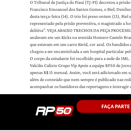
O Tribunal de Justiça do Piauí (TJ-PI) decretou a prisã
Francisco Emoanoel dos Santos Gomes, o Biel; Denilson
desta terça-feira (14). O trio foi preso ontem (13), Bi
representado pela prisão preventiva, o magistrado a ho
delitiva”. VEJA ABAIXO TRECHOS DA PEÇA PROCESSUAL: 
andavam em um Kicks na avenida Homero Castelo Branco
que estavam em um carro Kwid, cor azul. Os bandidos efe
chegou a ser encaminhada a um hospital particular pelo
O corpo da estudante foi recolhido para a sede do IML.
Valciãn Calixto Grupo Vip Apoie a equipe RP50 de Jorn
apenas R$ 15 mensal. Assim, você será adicionado em u
além de conteúdo que nem sempre é publicado nas red
acompanhar os bastidores das reportagens e interagir 
FAÇA PARTE