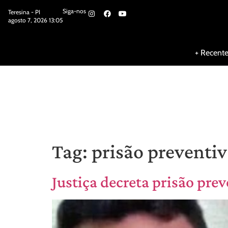
Siga-nos
Teresina - PI
agosto 7, 2026 13:05
Siga-nos
+ Recent
Tag:
prisão preventi
Justiça decreta prisão pre