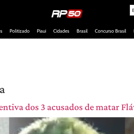
es
Politizado
Piaui
Cidades
Brasil
Concurso Brasil
va
ventiva dos 3 acusados de matar Fl