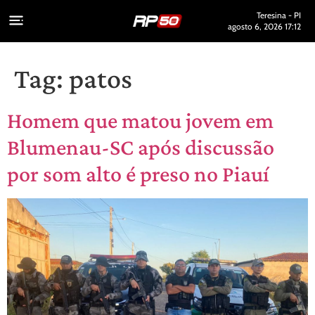
Teresina - PI
agosto 6, 2026 17:12
Tag:
patos
Homem que matou jovem em
Blumenau-SC após discussão
por som alto é preso no Piauí