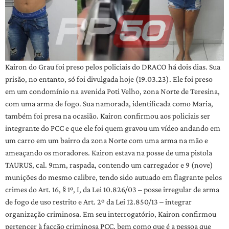
Kairon do Grau foi preso pelos policiais do DRACO há dois dias. Sua
prisão, no entanto, só foi divulgada hoje (19.03.23). Ele foi preso
em um condomínio na avenida Poti Velho, zona Norte de Teresina,
com uma arma de fogo. Sua namorada, identificada como Maria,
também foi presa na ocasião. Kairon confirmou aos policiais ser
integrante do PCC e que ele foi quem gravou um vídeo andando em
um carro em um bairro da zona Norte com uma arma na mão e
ameaçando os moradores. Kairon estava na posse de uma pistola
TAURUS, cal. 9mm, raspada, contendo um carregador e 9 (nove)
munições do mesmo calibre, tendo sido autuado em flagrante pelos
crimes do Art. 16, § 1º, I, da Lei 10.826/03 – posse irregular de arma
de fogo de uso restrito e Art. 2º da Lei 12.850/13 – integrar
organização criminosa. Em seu interrogatório, Kairon confirmou
pertencer à facção criminosa PCC, bem como que é a pessoa que