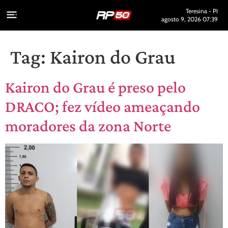
Teresina - PI
agosto 9, 2026 07:39
Tag:
Kairon do Grau
Kairon do Grau é preso pelo
DRACO; fez vídeo ameaçando
moradores da zona Norte