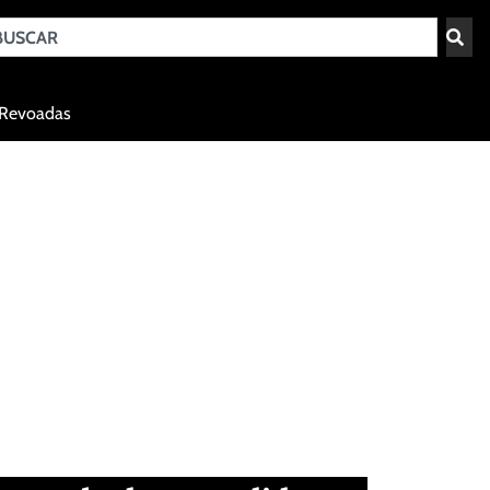
Teresina - PI
Revoadas
agosto 7, 2026 07:22