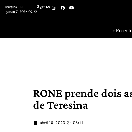
Siga-nos
Teresina - PI
agosto 7, 2026 07:22
Siga-nos
+ Recent
RONE prende dois as
de Teresina
abril 10, 2023
08:41