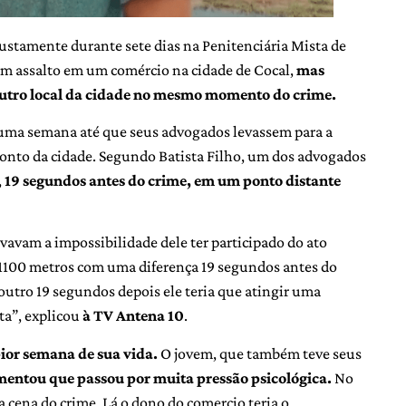
njustamente durante sete dias na Penitenciária Mista de
 um assalto em um comércio na cidade de Cocal,
mas
utro local da cidade no mesmo momento do crime.
uma semana até que seus advogados levassem para a
ponto da cidade. Segundo Batista Filho, um dos advogados
,
19 segundos antes do crime, em um ponto distante
avam a impossibilidade dele ter participado do ato
1100 metros com uma diferença 19 segundos antes do
 outro 19 segundos depois ele teria que atingir uma
ta”, explicou
à TV Antena 10
.
pior semana de sua vida.
O jovem, que também teve seus
entou que passou por muita pressão psicológica.
No
a cena do crime. Lá o dono do comercio teria o