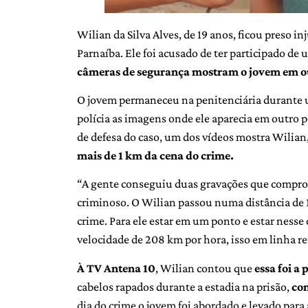
Wilian da Silva Alves, de 19 anos, ficou preso i
Parnaíba. Ele foi acusado de ter participado de
câmeras de segurança mostram o jovem em o
O jovem permaneceu na penitenciária durante 
polícia as imagens onde ele aparecia em outro 
de defesa do caso, um dos vídeos mostra Wilian
mais de 1 km da cena do crime.
“A gente conseguiu duas gravações que comprov
criminoso. O Wilian passou numa distância de 
crime. Para ele estar em um ponto e estar nesse
velocidade de 208 km por hora, isso em linha re
À TV Antena 10
, Wilian contou que
essa foi a 
cabelos rapados durante a estadia na prisão,
com
dia do crime o jovem foi abordado e levado para 