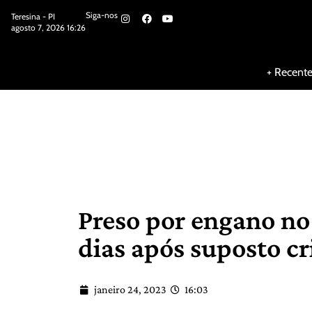
Siga-nos
Teresina - PI
agosto 7, 2026 16:26
Siga-nos
+ Recent
Preso por engano no
dias após suposto c
janeiro 24, 2023
16:03