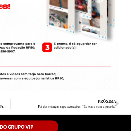
PRÓXIMA
Acusado de estupro contra mulher com deficiência é preso em José de Freitas
Pai das crianças nega acusações: “Eu estou com a guarda”
 DO GRUPO VIP