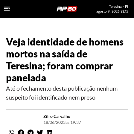
Teresina - PI
agosto 9, 2026 22:15
Veja identidade de homens
mortos na saída de
Teresina; foram comprar
panelada
Até o fechamento desta publicação nenhum
suspeito foi identificado nem preso
Zilro Carvalho
18/06/2023
as 19:37