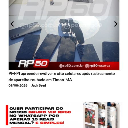
PM-PI apreende revólver e oito celulares após rastreamento
H
de aparelho roubado em Timon-MA
z
09/08/2026
Jack Seed
0