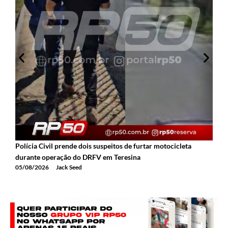
Polícia Civil prende dois suspeitos de furtar motocicleta
A
durante operação do DRFV em Teresina
a
05/08/2026
Jack Seed
0