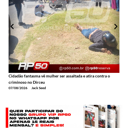
Cidadão fantasma vê mulher ser assaltada e atira contra o
2
criminoso no Dirceu
T
07/08/2026
Jack Seed
0