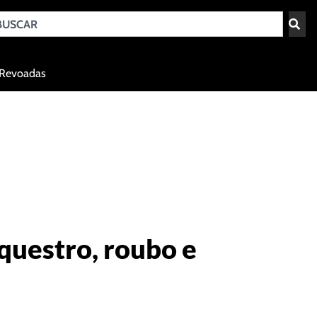
Teresina - PI
Revoadas
agosto 8, 2026 03:02
equestro, roubo e