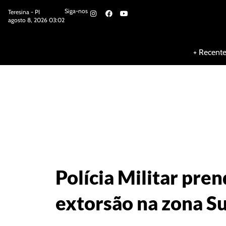
Siga-nos
Teresina - PI
agosto 8, 2026 03:02
Siga-nos
+ Recent
Polícia Militar pre
extorsão na zona S