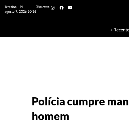
Siga-nos
Teresina - PI
agosto 7, 2026 20:26
Siga-nos
+ Recent
Polícia cumpre mand
homem