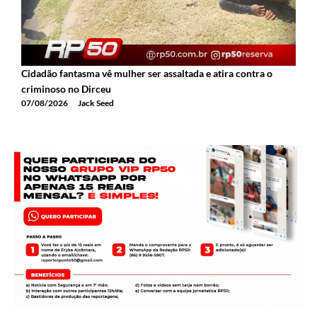
Cidadão fantasma vê mulher ser assaltada e atira contra o
2
criminoso no Dirceu
T
07/08/2026
Jack Seed
0