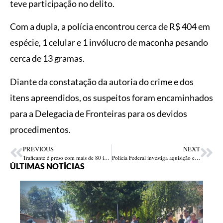
teve participação no delito.
Com a dupla, a polícia encontrou cerca de R$ 404 em
espécie, 1 celular e 1 invólucro de maconha pesando
cerca de 13 gramas.
Diante da constatação da autoria do crime e dos
itens apreendidos, os suspeitos foram encaminhados
para a Delegacia de Fronteiras para os devidos
procedimentos.
PREVIOUS
NEXT
Traficante é preso com mais de 80 invólucros de droga na Vila Projeto Mandacaru em Teresina
Polícia Federal investiga aquisição e armazenamentos de material pornográfico infantojuvenil em Bertolínia no Piauí
ÚLTIMAS NOTÍCIAS