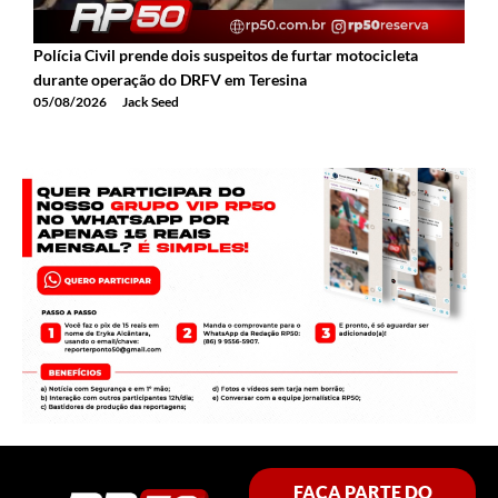
Polícia Civil prende dois suspeitos de furtar motocicleta
A
durante operação do DRFV em Teresina
a
05/08/2026
Jack Seed
0
FAÇA PARTE DO