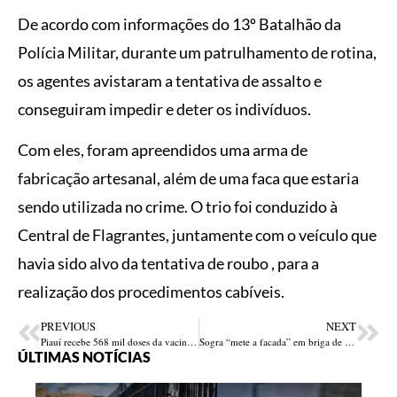
De acordo com informações do 13º Batalhão da
Polícia Militar, durante um patrulhamento de rotina,
os agentes avistaram a tentativa de assalto e
conseguiram impedir e deter os indivíduos.
Com eles, foram apreendidos uma arma de
fabricação artesanal, além de uma faca que estaria
sendo utilizada no crime. O trio foi conduzido à
Central de Flagrantes, juntamente com o veículo que
havia sido alvo da tentativa de roubo , para a
realização dos procedimentos cabíveis.
PREVIOUS
NEXT
Piauí recebe 568 mil doses da vacina contra a gripe; Dia D da campanha será em 17 de maio
Sogra “mete a facada” em briga de marido e mulher e esfaqueia nora, em Altos
ÚLTIMAS NOTÍCIAS