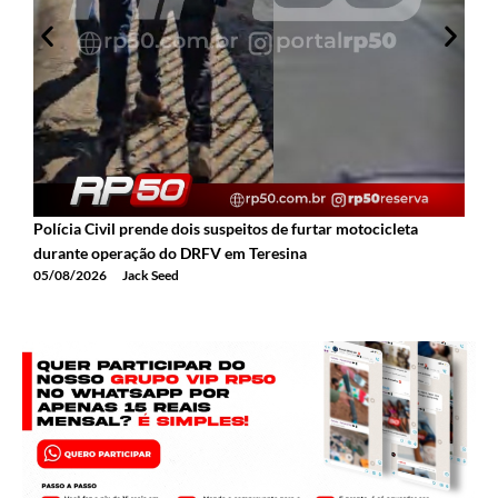
Polícia Civil prende dois suspeitos de furtar motocicleta
A
durante operação do DRFV em Teresina
a
05/08/2026
Jack Seed
0