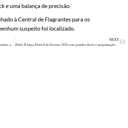
ck e uma balança de precisão.
hado à Central de Flagrantes para os
enhum suspeito foi localizado.
NEXT
Criança de 5 anos é baleada durante brincadeira com vizinho em Nazária; arma pertencia ao pai da vítima
Pedro II lança Festival de Inverno 2026 com grandes shows e programação cultural de 4 a 7 de junho