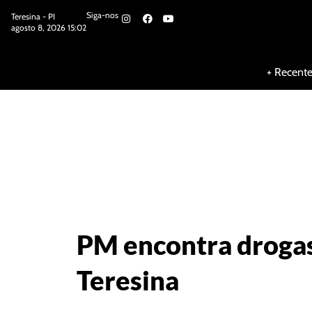
Siga-nos
Teresina - PI
agosto 8, 2026 15:02
Siga-nos
+ Recent
PM encontra drogas
Teresina