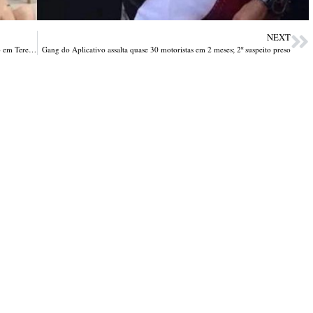
NEXT
Segundo envolvido no duplo homicídio na praia de Atalaia é preso em Teresina
Gang do Aplicativo assalta quase 30 motoristas em 2 meses; 2º suspeito preso