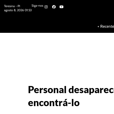
Siga-nos
Teresina - PI
agosto 8, 2026 01:53
Siga-nos
+ Recent
Personal desaparece
encontrá-lo