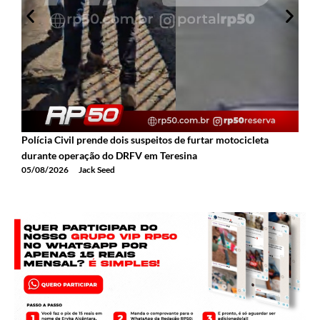
Polícia Civil prende dois suspeitos de furtar motocicleta
A
durante operação do DRFV em Teresina
a
05/08/2026
Jack Seed
0