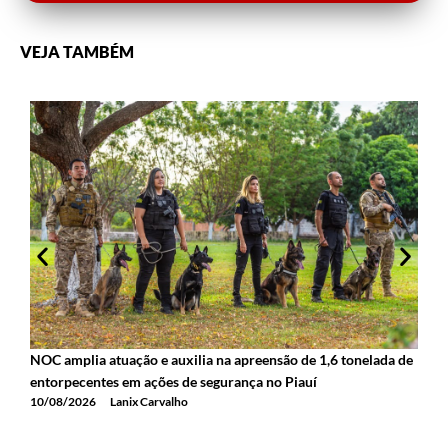
VEJA TAMBÉM
P
m
1
NOC amplia atuação e auxilia na apreensão de 1,6 tonelada de
entorpecentes em ações de segurança no Piauí
10/08/2026
Lanix Carvalho