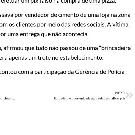
 efetuar um pix falso na compra de uma pizza.
assava por vendedor de cimento de uma loja na zona
om os clientes por meio das redes sociais. A vítima,
por uma entrega que não acontecia.
pe, afirmou que tudo não passou de uma “brincadeira”
s era apenas um trote no estabelecimento.
ntou com a participação da Gerência de Polícia
NEXT
Oportunidade: Equatorial Piauí abre inscrições para o Escola de Eletricistas 2023
Hidrogênio é oportunidade para reindustrializar país