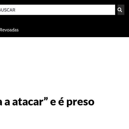
Teresina - PI
Revoadas
agosto 8, 2026 02:53
 a atacar” e é preso