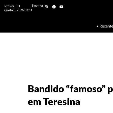
Siga-nos
Teresina - PI
agosto 8, 2026 02:53
Siga-nos
+ Recent
Bandido “famoso” po
em Teresina