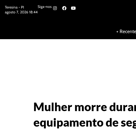
Siga-nos
Teresina - PI
agosto 7, 2026 18:44
Siga-nos
+ Recent
Mulher morre duran
equipamento de se