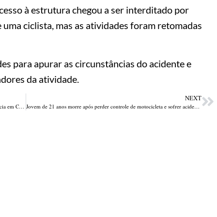
acesso à estrutura chegou a ser interditado por
 uma ciclista, mas as atividades foram retomadas
es para apurar as circunstâncias do acidente e
dores da atividade.
NEXT
De cabelo novo a cada dia, suspeito de furtos acaba preso pela polícia em Campo Maior
Jovem de 21 anos morre após perder controle de motocicleta e sofrer acidente no Sul do Piauí