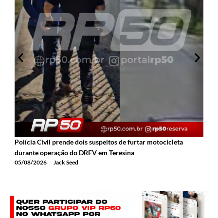
Polícia Civil prende dois suspeitos de furtar motocicleta
A
durante operação do DRFV em Teresina
a
05/08/2026
Jack Seed
0