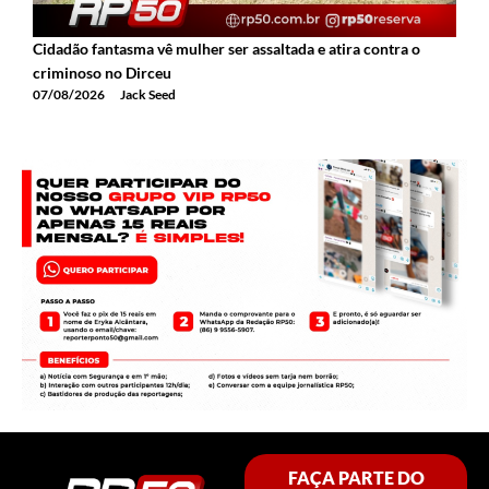
Cidadão fantasma vê mulher ser assaltada e atira contra o
2
criminoso no Dirceu
T
07/08/2026
Jack Seed
0
FAÇA PARTE DO