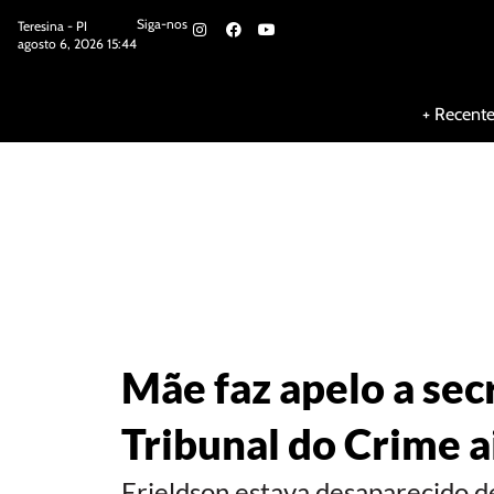
Siga-nos
Teresina - PI
agosto 6, 2026 15:44
Siga-nos
+ Recent
Mãe faz apelo a sec
Tribunal do Crime 
Erieldson estava desaparecido de