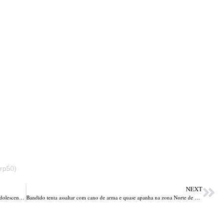
rp50)
NEXT
Adolescente é apreendido suspeito de envolvimento em morte de adolescente no Piauí
Bandido tenta assaltar com cano de arma e quase apanha na zona Norte de Teresina