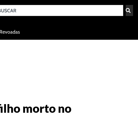
Teresina - PI
Revoadas
agosto 6, 2026 15:44
filho morto no