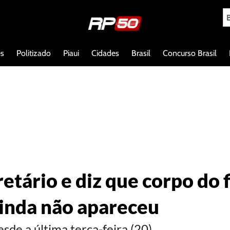
es
Politizado
Piaui
Cidades
Brasil
Concurso Brasil
retário e diz que corpo do 
ainda não apareceu
sde a última terça-feira (20).