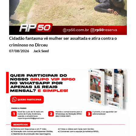
Cidadão fantasma vê mulher ser assaltada e atira contra o
2
criminoso no Dirceu
T
07/08/2026
Jack Seed
0