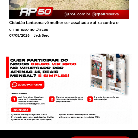
Cidadão fantasma vê mulher ser assaltada e atira contra o
2
criminoso no Dirceu
T
07/08/2026
Jack Seed
0