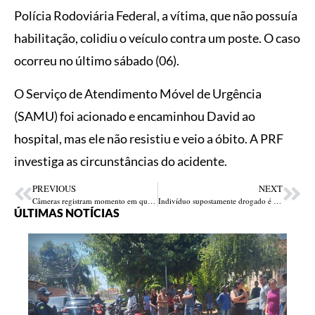
Polícia Rodoviária Federal, a vítima, que não possuía
habilitação, colidiu o veículo contra um poste. O caso
ocorreu no último sábado (06).
O Serviço de Atendimento Móvel de Urgência
(SAMU) foi acionado e encaminhou David ao
hospital, mas ele não resistiu e veio a óbito. A PRF
investiga as circunstâncias do acidente.
PREVIOUS
NEXT
Câmeras registram momento em que mulher é morta a tiros no Parque Afonso Gil, zona Sul de Teresina
Indivíduo supostamente drogado é preso após agredir mulher na frente do filho no Piauí
ÚLTIMAS NOTÍCIAS