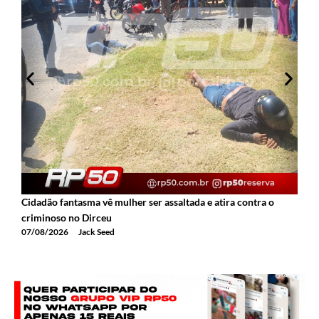
Cidadão fantasma vê mulher ser assaltada e atira contra o
2
criminoso no Dirceu
T
07/08/2026
Jack Seed
0