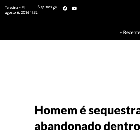
Siga-nos
Teresina - PI
agosto 6, 2026 11:32
Siga-nos
+ Recent
Homem é sequestra
abandonado dentro 