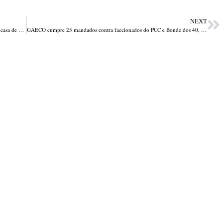
NEXT
PC-PI prende condenado a 36 anos por feminicídio após incendiar casa de ex-companheira em Teresina
GAECO cumpre 25 mandados contra faccionados do PCC e Bonde dos 40, no interior do Piauí