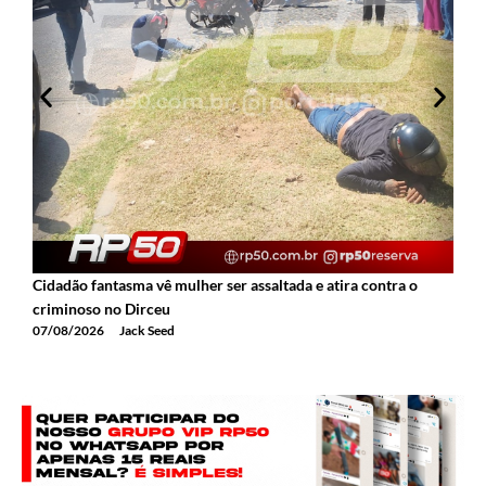
Cidadão fantasma vê mulher ser assaltada e atira contra o
2
criminoso no Dirceu
T
07/08/2026
Jack Seed
0