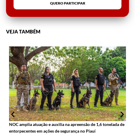
QUERO PARTICIPAR
VEJA TAMBÉM
P
NOC amplia atuação e auxilia na apreensão de 1,6 tonelada de
m
entorpecentes em ações de segurança no Piauí
1