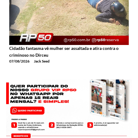
Cidadão fantasma vê mulher ser assaltada e atira contra o
2
criminoso no Dirceu
T
07/08/2026
Jack Seed
0