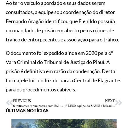
Ao ter o veículo abordado e seus dados serem
consultados, a equipe sob coordenação do diretor
Fernando Aragão identificou que Elenildo possuía
um mandado de prisão em aberto pelos crimes de
tráfico de entorpecentes e associação para o tráfico.
O documento foi expedido ainda em 2020 pela 6°
Vara Criminal do Tribunal de Justiça do Piauí. A
prisão é definitiva em razão da condenação. Desta
forma, ele foi conduzido para a Central de Flagrantes
para os procedimentos cabíveis.
PREVIOUS
NEXT
6 traficantes foram presos com R$16 mil, drogas e celulares no Piauí
1° MÃO: equipe do SAMU é baleada ao atender faccionado alvejado em Teresina
ÚLTIMAS NOTÍCIAS