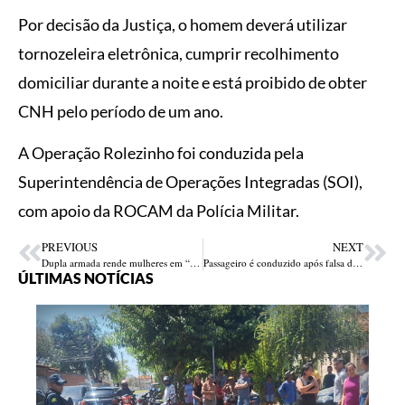
Por decisão da Justiça, o homem deverá utilizar
tornozeleira eletrônica, cumprir recolhimento
domiciliar durante a noite e está proibido de obter
CNH pelo período de um ano.
A Operação Rolezinho foi conduzida pela
Superintendência de Operações Integradas (SOI),
com apoio da ROCAM da Polícia Militar.
PREVIOUS
NEXT
Dupla armada rende mulheres em “Mansão da Barbie” e rouba joias avaliadas em R$ 20 mil, em Parnaíba
Passageiro é conduzido após falsa denúncia sobre segurança de avião em aeroporto de Teresina
ÚLTIMAS NOTÍCIAS