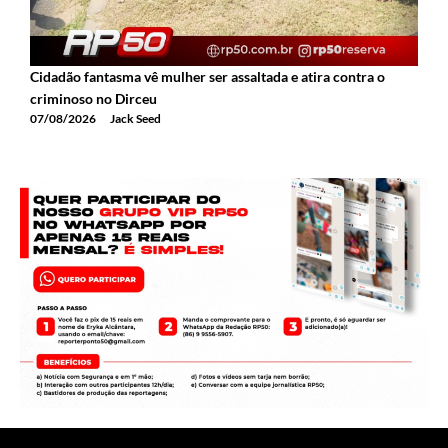
Cidadão fantasma vê mulher ser assaltada e atira contra o
2
criminoso no Dirceu
T
07/08/2026
Jack Seed
0