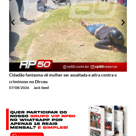
Cidadão fantasma vê mulher ser assaltada e atira contra o
2
criminoso no Dirceu
T
07/08/2026
Jack Seed
0