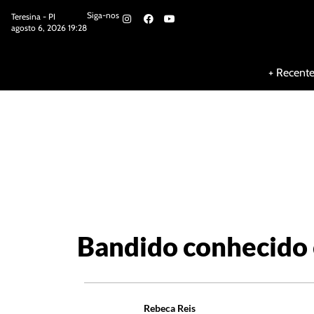
Siga-nos
Teresina - PI
agosto 6, 2026 19:28
Siga-nos
+ Recent
Bandido conhecido 
Rebeca Reis