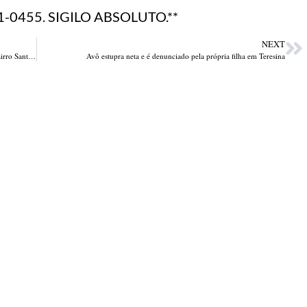
-0455. SIGILO ABSOLUTO.**
NEXT
Três indivíduos foram presos com armas e um carro roubado no bairro Santa Fé
Avô estupra neta e é denunciado pela própria filha em Teresina