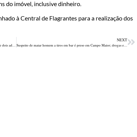
 do imóvel, inclusive dinheiro.
hado à Central de Flagrantes para a realização dos
NEXT
PM-PI desmantela ponto de tráfico, prende três suspeitos e apreende dois adolescentes em Valença
Suspeito de matar homem a tiros em bar é preso em Campo Maior; drogas e armas brancas são apreendidas