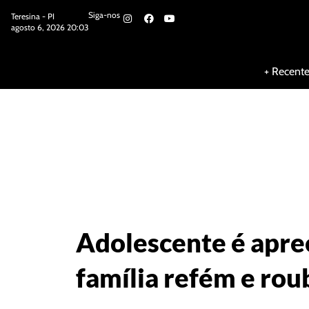
Siga-nos
Teresina - PI
agosto 6, 2026 20:03
Siga-nos
+ Recent
Adolescente é apre
família refém e rou